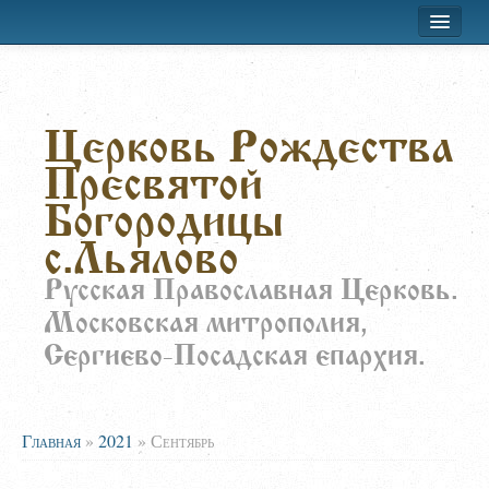
Хроника приходской жизни
Церковь Рождества
Лествица
Пресвятой
Воскресная школа
Богородицы
Расписание
с.Льялово
О храме
Русская Православная Церковь.
Московская митрополия,
Заказать требы
Сергиево-Посадская епархия.
Главная
»
2021
»
Сентябрь