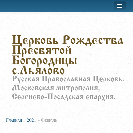
Хроника приходской жизни
Церковь Рождества
Лествица
Пресвятой
Воскресная школа
Богородицы
Расписание
с.Льялово
О храме
Русская Православная Церковь.
Московская митрополия,
Заказать требы
Сергиево-Посадская епархия.
Главная
»
2021
»
Февраль