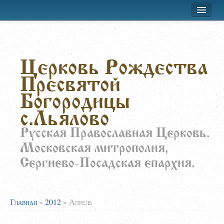
Хроника приходской жизни
Церковь Рождества
Лествица
Пресвятой
Воскресная школа
Богородицы
Расписание
с.Льялово
О храме
Русская Православная Церковь.
Московская митрополия,
Заказать требы
Сергиево-Посадская епархия.
Главная
»
2012
»
Апрель