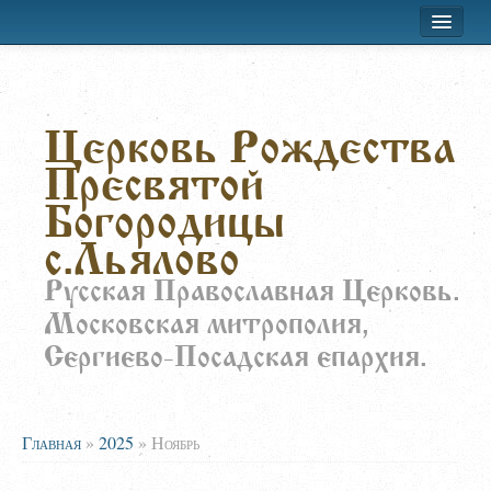
Хроника приходской жизни
Церковь Рождества
Лествица
Пресвятой
Воскресная школа
Богородицы
Расписание
с.Льялово
О храме
Русская Православная Церковь.
Московская митрополия,
Заказать требы
Сергиево-Посадская епархия.
Главная
»
2025
»
Ноябрь