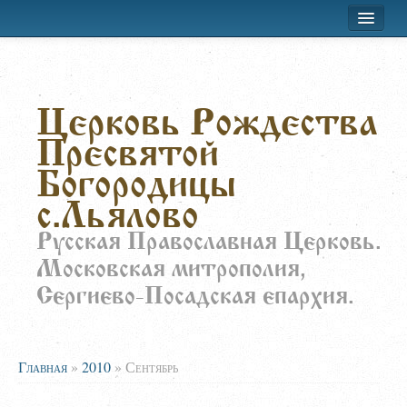
Хроника приходской жизни
Церковь Рождества
Лествица
Пресвятой
Воскресная школа
Богородицы
Расписание
с.Льялово
О храме
Русская Православная Церковь.
Московская митрополия,
Заказать требы
Сергиево-Посадская епархия.
Главная
»
2010
»
Сентябрь