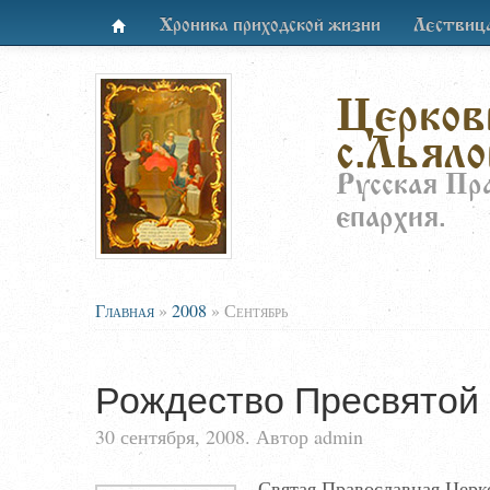
Хроника приходской жизни
Лествиц
Церков
с.Льяло
Русская Пр
епархия.
Главная
»
2008
»
Сентябрь
Рождество Пресвятой
30 сентября, 2008. Автор admin
Святая Православная Церко