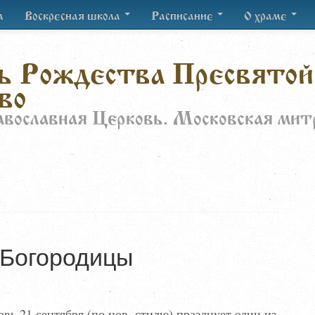
а
Воскресная школа
Расписание
О храме
ь Рождества Пресвятой
во
авославная Церковь. Московская мит
 Богородицы
вь 21 сентября (по нов. стилю) празднует один из