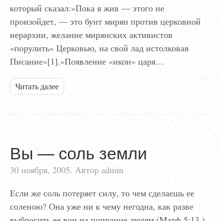
который сказал:»Пока я жив — этого не
произойдет, — это бунт мирян против церковной
иерархии, желание мирянских активистов
«порулить» Церковью, на свой лад истолковав
Писание»[1].»Появление «икон» царя…
Читать далее
Вы — соль земли
30 ноября, 2005. Автор admin
Если же соль потеряет силу, то чем сделаешь ее
соленою? Она уже ни к чему негодна, как разве
выбросить ее вон на попрание людям (Матф.5:13.)