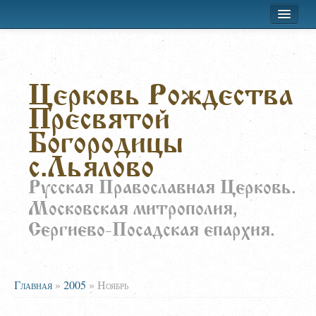
Хроника приходской жизни
Церковь Рождества
Лествица
Пресвятой
Воскресная школа
Богородицы
Расписание
с.Льялово
О храме
Русская Православная Церковь.
Московская митрополия,
Заказать требы
Сергиево-Посадская епархия.
Главная
»
2005
»
Ноябрь