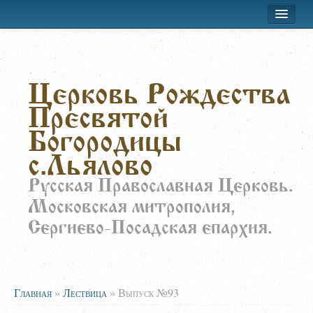
Хроника приходской жизни
Церковь Рождества
Лествица
Пресвятой
Воскресная школа
Богородицы
Расписание
с.Льялово
О храме
Русская Православная Церковь.
Московская митрополия,
Заказать требы
Сергиево-Посадская епархия.
Главная
»
Лествица
»
Выпуск №93