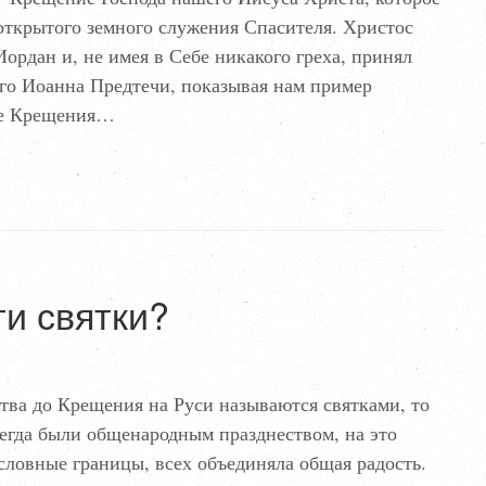
открытого земного служения Спасителя. Христос
Иордан и, не имея в Себе никакого греха, принял
го Иоанна Предтечи, показывая нам пример
тие Крещения…
ти святки?
тва до Крещения на Руси называются святками, то
егда были общенародным празднеством, на это
ословные границы, всех объединяла общая радость.