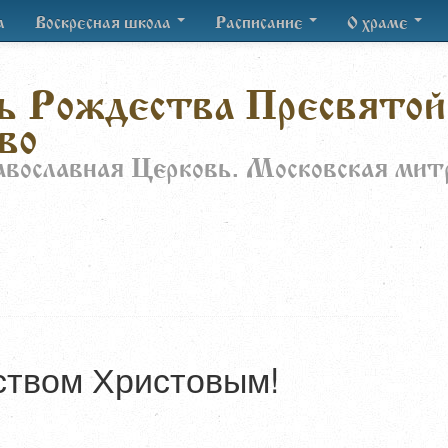
а
Воскресная школа
Расписание
О храме
ь Рождества Пресвятой
во
авославная Церковь. Московская мит
ством Христовым!