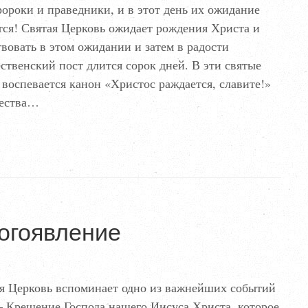
ороки и праведники, и в этот день их ожидание
тся! Святая Церковь ожидает рождения Христа и
вовать в этом ожидании и затем в радости
ственский пост длится сорок дней. В эти святые
воспевается канон «Христос раждается, славите!»
дества…
огоявление
ая Церковь вспоминает одно из важнейших событий
– Крещение Господа нашего Иисуса Христа, которое