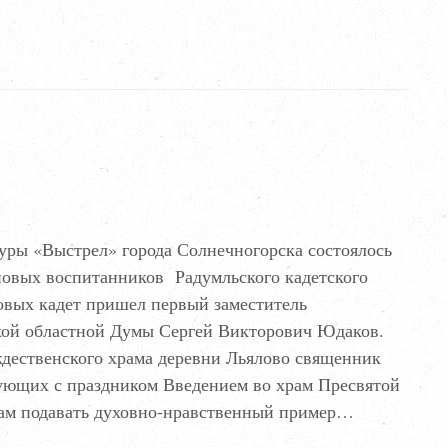
туры «Выстрел» города Солнечногорска состоялось
новых воспитанников Радумльского кадетского
овых кадет пришел первый заместитель
кой областной Думы Сергей Викторович Юдаков.
дественского храма деревни Льялово священник
вующих с праздником Введением во храм Пресвятой
ам подавать духовно-нравственный пример…