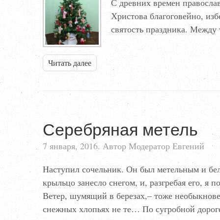
С древних времен правосла
Христова благоговейно, из
святость праздника. Между 
Читать далее
Серебряная метель
7 января, 2016. Автор Модератор Евгений
Наступил сочельник. Он был метельным и бел
крыльцо занесло снегом, и, разгребая его, я
Ветер, шумящий в березах,– тоже необыкнове
снежных хлопьях не те… По сугробной дороге