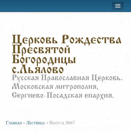
Хроника приходской жизни
Церковь Рождества
Лествица
Пресвятой
Воскресная школа
Богородицы
Расписание
с.Льялово
О храме
Русская Православная Церковь.
Московская митрополия,
Заказать требы
Сергиево-Посадская епархия.
Главная
»
Лествица
»
Выпуск №67