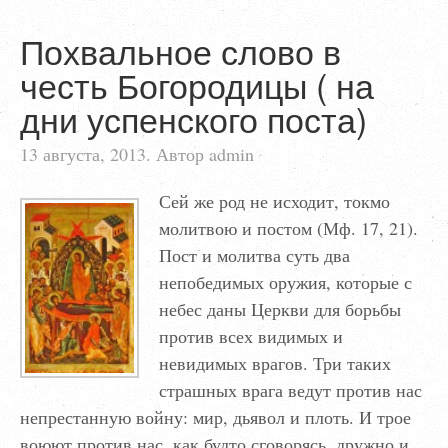
Похвальное слово в
честь Богородицы ( на
дни успенского поста)
13 августа, 2013. Автор admin
Сей же род не исходит, токмо
молитвою и постом (Мф. 17, 21).
Пост и молитва суть два
непобедимых оружия, которые с
небес даны Церкви для борьбы
против всех видимых и
невидимых врагов. Три таких
страшных врага ведут против нас
непрестанную войну: мир, дьявол и плоть. И трое
воюют против нас, как будто сговорясь, дружно и…