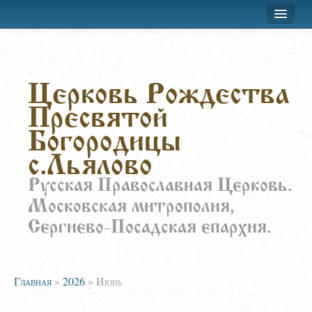
Хроника приходской жизни
Церковь Рождества
Лествица
Пресвятой
Воскресная школа
Богородицы
Расписание
с.Льялово
О храме
Русская Православная Церковь.
Московская митрополия,
Заказать требы
Сергиево-Посадская епархия.
Главная
»
2026
»
Июнь