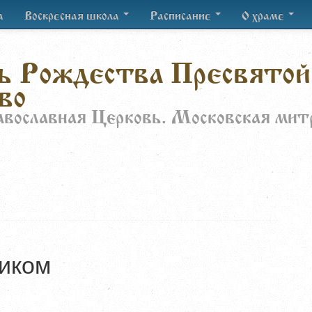
а
Воскресная школа
Расписание
О храме
ь Рождества Пресвятой
во
авославная Церковь. Московская мит
ником