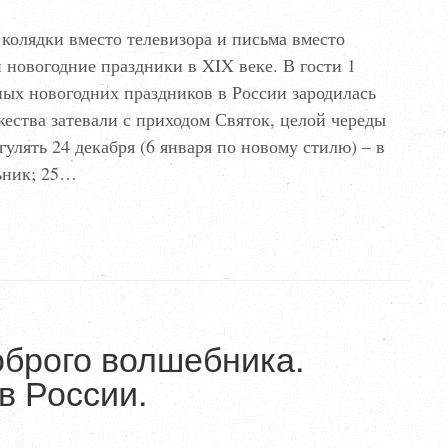
 колядки вместо телевизора и письма вместо
и новогодние праздники в XIX веке. В гости 1
ых новогодних праздников в России зародилась
жества затевали с приходом Святок, целой череды
улять 24 декабря (6 января по новому стилю) – в
ьник; 25…
оброго волшебника.
в России.