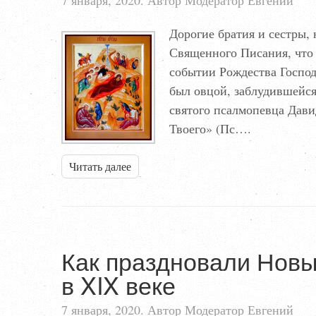
7 января, 2020. Автор Модератор Евгений
Дорогие братия и сестры, 
Священного Писания, что т
событии Рождества Господ
был овцой, заблудившейся
святого псалмопевца Дави
Твоего» (Пс….
Читать далее
Как праздновали Новы
в XIX веке
7 января, 2020. Автор Модератор Евгений