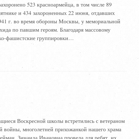
захоронено 523 красноармейца, в том числе 89
ятнике и 434 захороненных 22 июня, отдавших
941 г. во время обороны Москвы, у мемориальной
хида по павшим героям. Благодаря массовому
ецко-фашистские группировки…
чащиеся Воскресной школы встретились с ветераном
й войны, многолетней прихожанкой нашего храма
йман. Зинаида Ивановна провела для ребят, их