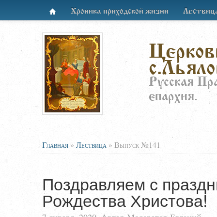
Хроника приходской жизни
Лествиц
Церков
с.Льяло
Русская Пр
епархия.
Главная
»
Лествица
»
Выпуск №141
Поздравляем с празд
Рождества Христова!