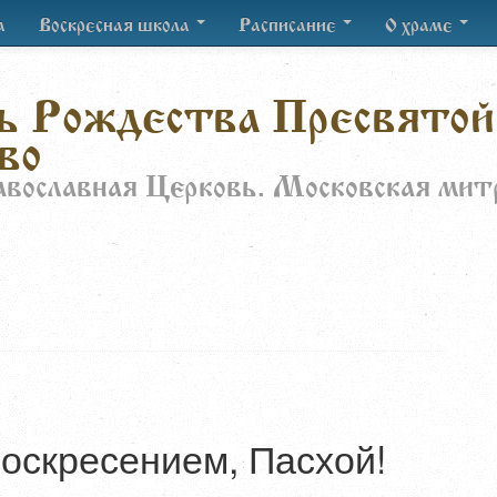
а
Воскресная школа
Расписание
О храме
ь Рождества Пресвятой
во
авославная Церковь. Московская мит
оскресением, Пасхой!