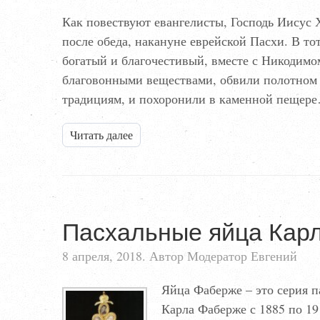
Как повествуют евангелисты, Господь Иисус Х
после обеда, накануне еврейской Пасхи. В т
богатый и благочестивый, вместе с Никодимом
благовонными веществами, обвили полотном 
традициям, и похоронили в каменной пещер
Читать далее
Пасхальные яйца Кар
8 апреля, 2018. Автор Модератор Евгений
Яйца Фаберже – это серия 
Карла Фаберже с 1885 по 19