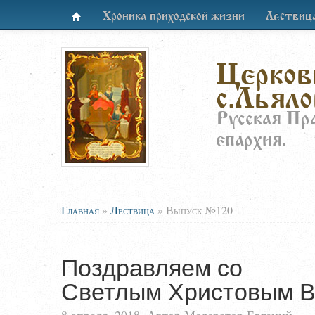
Хроника приходской жизни
Лествиц
Церков
с.Льяло
Русская Пр
епархия.
Главная
»
Лествица
»
Выпуск №120
Поздравляем со
Светлым Христовым В