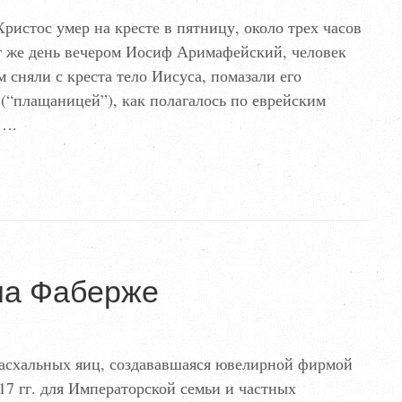
ристос умер на кресте в пятницу, около трех часов
от же день вечером Иосиф Аримафейский, человек
 сняли с креста тело Иисуса, помазали его
(“плащаницей”), как полагалось по еврейским
е….
ла Фаберже
пасхальных яиц, создававшаяся ювелирной фирмой
17 гг. для Императорской семьи и частных