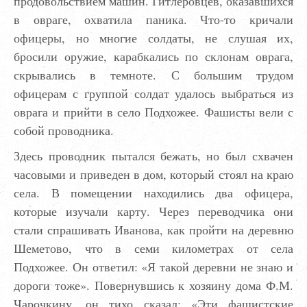
продовольствием машин. Гитлеровцев, оказавшихся
в овраге, охватила паника. Что-то кричали
офицеры, но многие солдаты, не слушая их,
бросили оружие, карабкались по склонам оврага,
скрывались в темноте. С большим трудом
офицерам с группой солдат удалось выбраться из
оврага и прийти в село Подхожее. Фашисты вели с
собой проводника.
Здесь проводник пытался бежать, но был схвачен
часовыми и приведен в дом, который стоял на краю
села. В помещении находились два офицера,
которые изучали карту. Через переводчика они
стали спрашивать Иванова, как пройти на деревню
Шеметово, что в семи километрах от села
Подхожее. Он ответил: «Я такой деревни не знаю и
дороги тоже». Повернувшись к хозяину дома Ф.М.
Чарочкину, он тихо сказал: «Эти фашистские