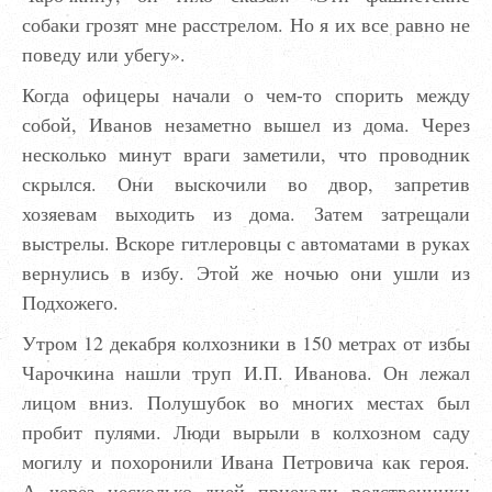
собаки грозят мне расстрелом. Но я их все равно не
поведу или убегу».
Когда офицеры начали о чем-то спорить между
собой, Иванов незаметно вышел из дома. Через
несколько минут враги заметили, что проводник
скрылся. Они выскочили во двор, запретив
хозяевам выходить из дома. Затем затрещали
выстрелы. Вскоре гитлеровцы с автоматами в руках
вернулись в избу. Этой же ночью они ушли из
Подхожего.
Утром 12 декабря колхозники в 150 метрах от избы
Чарочкина нашли труп И.П. Иванова. Он лежал
лицом вниз. Полушубок во многих местах был
пробит пулями. Люди вырыли в колхозном саду
могилу и похоронили Ивана Петровича как героя.
А через несколько дней приехали родственники