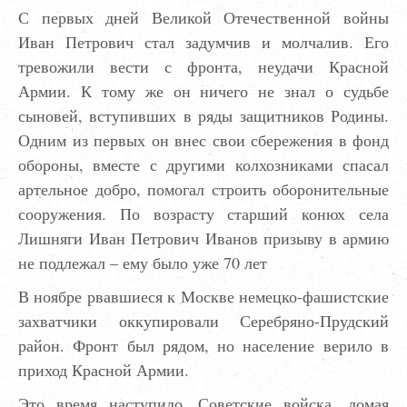
С первых дней Великой Отечественной войны
Иван Петрович стал задумчив и молчалив. Его
тревожили вести с фронта, неудачи Красной
Армии. К тому же он ничего не знал о судьбе
сыновей, вступивших в ряды защитников Родины.
Одним из первых он внес свои сбережения в фонд
обороны, вместе с другими колхозниками спасал
артельное добро, помогал строить оборо­нительные
сооружения. По возрасту старший конюх села
Лишняги Иван Петрович Иванов призыву в армию
не подлежал – ему было уже 70 лет
В ноябре рвавшиеся к Москве немецко-фашистские
захватчики оккупировали Серебряно-Прудский
район. Фронт был рядом, но население верило в
приход Красной Армии.
Это время наступило. Советские войска, ломая