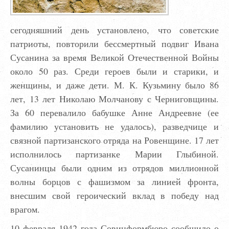
сегодняшний день установлено, что советские
патриоты, повторили бессмертный подвиг Ивана
Сусанина за время Великой Отечественной Войны
около 50 раз. Среди героев были и старики, и
женщины, и даже дети. М. К. Кузьмину было 86
лет, 13 лет Николаю Молчанову с Черниговщины.
За 60 перевалило бабушке Анне Андреевне (ее
фамилию установить не удалось), разведчице и
связной партизанского отряда на Ровенщине. 17 лет
исполнилось партизанке Марии Глыбиной.
Сусанинцы были одним из отрядов миллионной
волны борцов с фашизмом за линией фронта,
внесшим свой героический вклад в победу над
врагом.
10 февраля 1942 года Совинформбюро сообщило о