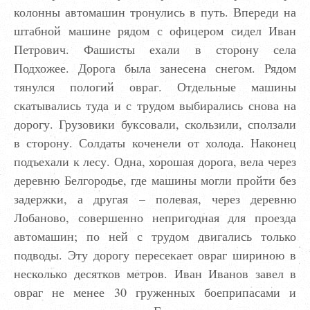
колонны автомашин тронулись в путь. Впереди на
штабной машине рядом с офицером сидел Иван
Петрович. Фашисты ехали в сторону села
Подхожее. Дорога была занесена снегом. Рядом
тянулся пологий овраг. Отдельные машины
скатывались туда и с трудом выбирались снова на
дорогу. Грузовики буксовали, скользили, сползали
в сторону. Солдаты коченели от холода. Наконец
подъехали к лесу. Одна, хорошая дорога, вела через
деревню Белгородье, где машины могли пройти без
задержки, а другая – полевая, через деревню
Лобаново, совершенно непригодная для проезда
автомашин; по ней с трудом двигались только
подводы. Эту дорогу пересекает овраг шириною в
несколько десятков метров. Иван Иванов завел в
овраг не менее 30 груженных боеприпасами и