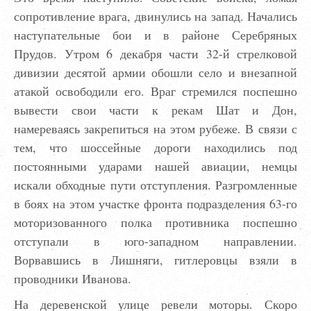
сопротивление врага, двинулись на запад. Начались
наступательные бои и в районе Серебряных
Прудов. Утром 6 декабря части 32-й стрелковой
дивизии десятой армии обошли село и внезапной
атакой освободили его. Враг стремился поспешно
вывести свои части к рекам Шат и Дон,
намереваясь закрепиться на этом рубеже. В связи с
тем, что шоссейные дороги находились под
постоянными ударами нашей авиации, немцы
искали обходные пути отступления. Разгромленные
в боях на этом участке фронта подразделения 63-го
моторизованного полка противника поспешно
отступали в юго-западном направлении.
Ворвавшись в Лишняги, гитлеровцы взяли в
проводники Иванова.
На деревенской улице ревели моторы. Скоро