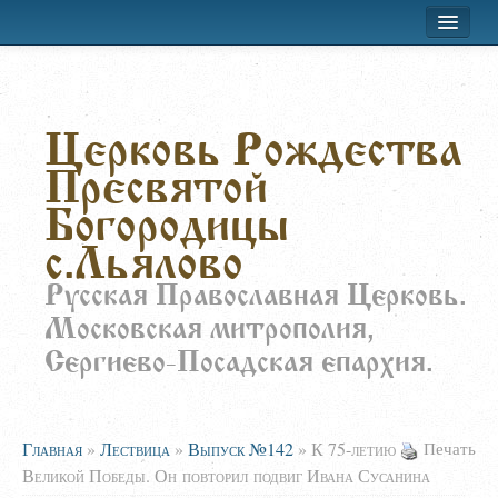
Хроника приходской жизни
Церковь Рождества
Лествица
Пресвятой
Воскресная школа
Богородицы
Расписание
с.Льялово
О храме
Русская Православная Церковь.
Московская митрополия,
Заказать требы
Сергиево-Посадская епархия.
Главная
»
Лествица
»
Выпуск №142
»
К 75-летию
Печать
Великой Победы. Он повторил подвиг Ивана Сусанина