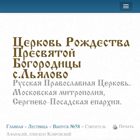
Хроника приходской жизни
Церковь Рождества
Лествица
Пресвятой
Воскресная школа
Богородицы
Расписание
с.Льялово
О храме
Русская Православная Церковь.
Московская митрополия,
Заказать требы
Сергиево-Посадская епархия.
Главная
»
Лествица
»
Выпуск №58
»
Cвятитель
Печать
Афанасий, епископ Ковровский