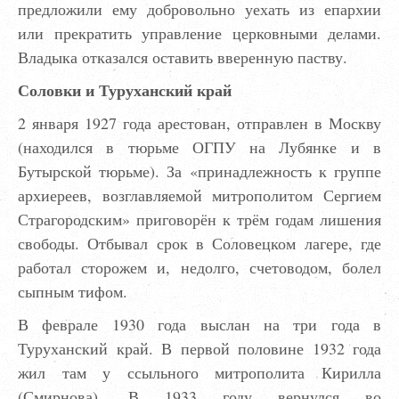
предложили ему добровольно уехать из епархии
или прекратить управление церковными делами.
Владыка отказался оставить вверенную паству.
Соловки и Туруханский край
2 января 1927 года арестован, отправлен в Москву
(находился в тюрьме ОГПУ на Лубянке и в
Бутырской тюрьме). За «принадлежность к группе
архиереев, возглавляемой митрополитом Сергием
Страгородским» приговорён к трём годам лишения
свободы. Отбывал срок в Соловецком лагере, где
работал сторожем и, недолго, счетоводом, болел
сыпным тифом.
В феврале 1930 года выслан на три года в
Туруханский край. В первой половине 1932 года
жил там у ссыльного митрополита Кирилла
(Смирнова). В 1933 году вернулся во