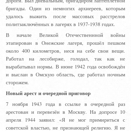
дороги. Был дневальным, бригадиром лаптеплетной
бригады. Один из немногих архиереев, которым
удалось выжить после массовых расстрелов
политзаключённых в лагерях в 1937-1938 годах.
В начале Великой Отечественнной войны
этапирован в Онежские лагеря, прошёл пешком
около 400 километров, неся на себе свои вещи.
Работал на лесобирже, голодал, так как не
вырабатывал нормы. В июне 1942 года освобождён
и выслан в Омскую область, где работал ночным
сторожем.
Новый арест и очередной приговор
7 ноября 1943 года в ссылке в очередной раз
арестован и перевезён в Москву. На допросе 10
апреля 1944 заявил: «Я не мог примириться с
советской властью, не признающей религию. Я не